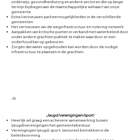
onderwijs, gezondheidszorg en andere sectoren die op lange
termijn bijdragen aan de maatschappelijke welvaart van onze
gemeente.
Extra/vernieuwen parkeermogelijkheden in de verschillende
gemeenten.
Het vernieuwen van de weginfrastructuur en riolering-netwerk.
Aanpakken van kritische punten in verband met waterbeleid door
onder andere grachten publiek te maken waardoor er een
onderhoud kan op gebeuren.
Zorgen dat water opgehouden kan worden door de nodige
infrastructuur te plaatsen in de grachten.
Jij
Jeugd/verenigingen/sport:
Heerlijk wil graag een actievere samenwerking tussen
(jeugd)verenigingen het gemeentebestuur.
Verenigingen (jeugd, sport, senioren) betrekken in de
beleidsvorming.