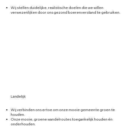
Wij stellen duidelijke, realistische doelen die we willen
verwezenlijken door ons gezond boerenverstand te gebruiken.
Landelijk
Wij verbinden ons ertoe om onze mooie gemeente groen te
houden.
Onze mooie, groene wandelroutes toegankelijk houden én
onderhouden.