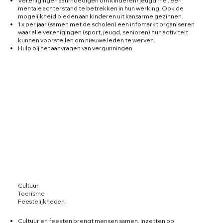
Verenigingen aanmoedigen om kinderen/jeugd met een
mentale achterstand te betrekken in hun werking. Ook de
mogelijkheid bieden aan kinderen uit kansarme gezinnen.
1 x per jaar (samen met de scholen) een infomarkt organiseren
waar alle verenigingen (sport, jeugd, senioren) hun activiteit
kunnen voorstellen om nieuwe leden te werven.
Hulp bij het aanvragen van vergunningen.
Cultuur
Toerisme
Feestelijkheden
Cultuur en feesten brengt mensen samen. Inzetten op