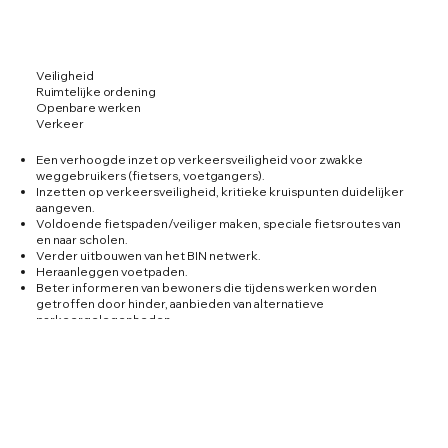
Veiligheid
Ruimtelijke ordening
Openbare werken
Verkeer
Een verhoogde inzet op verkeersveiligheid voor zwakke
weggebruikers (fietsers, voetgangers).
Inzetten op verkeersveiligheid, kritieke kruispunten duidelijker
aangeven.
Voldoende fietspaden/veiliger maken, speciale fietsroutes van
en naar scholen.
Verder uitbouwen van het BIN netwerk.
Heraanleggen voetpaden.
Beter informeren van bewoners die tijdens werken worden
getroffen door hinder, aanbieden van alternatieve
parkeergelegenheden.
In kaart brengen of de voetpaden geschikt zijn voor
rolstoelgebruikers en blinde personen / slechtzienden. De
gevaarlijke punten aanpassen.