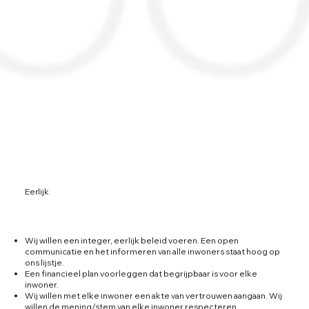
Eerlijk
Wij willen een integer, eerlijk beleid voeren. Een open
communicatie en het informeren van alle inwoners staat hoog op
ons lijstje.
Een financieel plan voorleggen dat begrijpbaar is voor elke
inwoner.
Wij willen met elke inwoner een akte van vertrouwen aangaan. Wij
willen de mening/stem van elke inwoner respecteren.